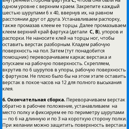
одном уровне с верхним краем. Закрепите каждый
шестью шурупами 6 х 40, ввернув их, на равном
расстоянии друг от друга. Устанавливаем распорку,
также промазав клеем ее торцы. Далее промазываем
клеем верхний край фартука (детали
С, В
), упоров и
распорки. Не наносите клей на торцы ног, чтобы
оставить верстак разборным. Кладем рабочую
поверхность на пол. Затем (тут понадобится
помощник) переворачиваем каркас верстака и
опускаем на рабочую поверхность. Скрепляем,
вкрутив по 6 шурупов
в упоры, рабочую поверхность
с фартуком. Не плохо было бы на этом этапе оставить
верстак в покое часов на 12
для полного высыхания
клея.
6.
Окончательная сборка.
Переворачиваем верстак
обратно в рабочее положение, устанавливаем на
место полку и фиксируем ее по периметру шурупами
— по 6 на длинную и по 3 на короткую сторону полки.
При желании можно защитить поверхность верстака