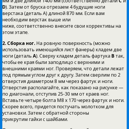
мм и две длиной 1400 мм (соответственно детали
С
и
D
).
Затем от бруска отрезаем 4 будущие ноги
верстака (деталь А) длиной 870 мм.
Если вам
необходим верстак выше или
ниже, соответственно внесите свои коррективы на
этом этапе.
2.
Сборка ног.
На ровную поверхность (можно
использовать имеющийся лист фанеры) кладем
две
ноги (деталь
А
).
Сверху кладем деталь фартука
B
так,
чтобы ее края были заподлицо с верхними и
внешними краями ног. Проверяем, что детали лежат
под прямым
углом друг к другу.
Затем сверлим по 2
отверстия диаметром 8 мм через фартук и ноги.
О
тверстия располагайте, как показано на рисунке —
по диагонали, отступив 25-30 мм от краев ног.
Вставьте четыре болта М8 х 170 через фартук и ноги.
Скорее всего, придется постучать
молотком для
установки. Затем с обратной стороны
прикрутим гайки с шайбами.